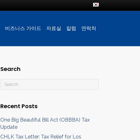
비즈니스 가이드
자료실
칼럼
연락처
Search
Recent Posts
One Big Beautiful Bill Act (OBBBA) Tax
Update
CHLK Tax Letter: Tax Relief for Los