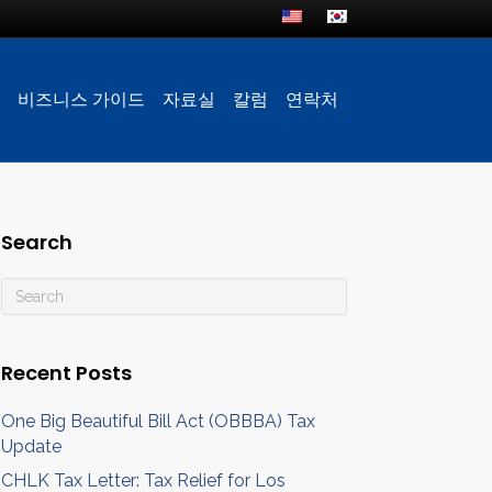
비즈니스 가이드
자료실
칼럼
연락처
Search
Recent Posts
One Big Beautiful Bill Act (OBBBA) Tax
Update
CHLK Tax Letter: Tax Relief for Los