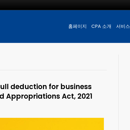
홈페이지
CPA 소개
서비스
ll deduction for business
d Appropriations Act, 2021