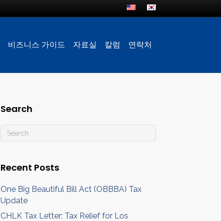
비즈니스 가이드
자료실
칼럼
연락처
Search
Recent Posts
One Big Beautiful Bill Act (OBBBA) Tax
Update
CHLK Tax Letter: Tax Relief for Los